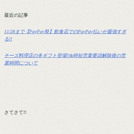
最近の記事
11/28まで【PayPay祭】飲食店でのPayPay払いが最強すぎ
る!!
チーズ料理店の冬ギフト登場!!&時短営業要請解除後の営
業時間について
さてさて!!