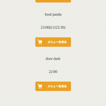
food panda
23:00(LO22:30)
door dash
22:00