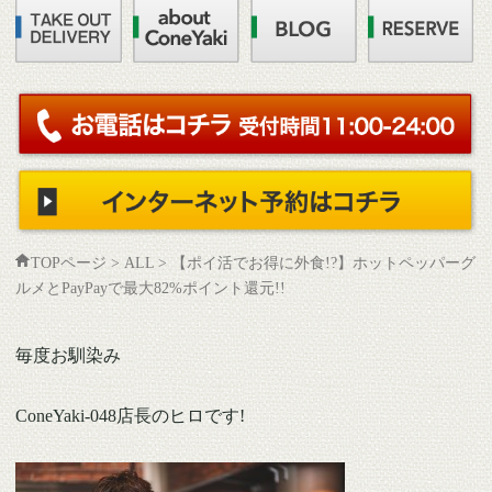
TOPページ
>
ALL
>
【ポイ活でお得に外食!?】ホットペッパーグ
ルメとPayPayで最大82%ポイント還元!!
毎度お馴染み
ConeYaki-048店長のヒロです!