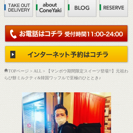
TOPページ
>
ALL
>
【マンボウ期間限定スイーツ登場!!】元祖わ
らび餅ミルクティ&韓国ワッフルで至極のひととき♪