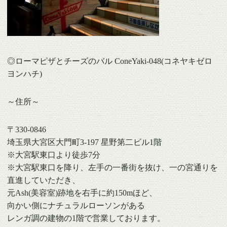
◎ローマピザとチーズのバル ConeYaki-048(コネヤキゼロ
ヨンハチ)
～住所～
〒330-0846
埼玉県大宮区大門町3-197 星野第二ビル1階
※大宮駅東口より徒歩7分
※大宮駅東口を降り、左手の一番街を抜け、一の宮通りを
直進していただき、
元Ash(美容室)跡地を右手に約150mほど、
向かい側にナチュラルローソンがある
レンガ調の建物の
1階で営業しております。