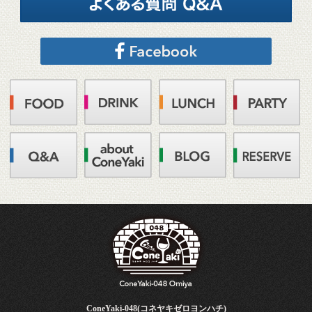
ConeYaki-048(コネヤキゼロヨンハチ)