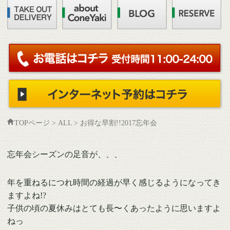
TOPページ
>
ALL
>
お得な早割!!2017忘年会
忘年会シーズンの足音が、、、
年を重ねるにつれ時間の経過が早く感じるようになってき
ますよね!?
子供の頃の夏休みはとても長〜くあったように思いますよ
ねっ