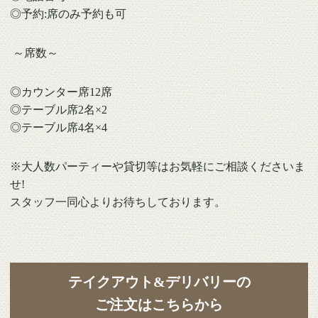
◎予約:席のみ予約も可
～席数～
◎カウンター席12席
◎テーブル席2名×2
◎テーブル席4名×4
※大人数パーティーや貸切等はお気軽にご相談くださいま
せ!
スタッフ一同心よりお待ちしております。
テイクアウト&デリバリーの
ご注文はこちらから